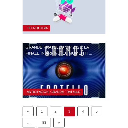
TECNOLOGIA
GRANDE FRATELLO VIP 2021, LA
FINALE IN ARRIVO: 10 MOMENTI ...
ANTICIPAZIONI GRANDE FRATELLO
«
1
2
3
4
5
…
83
»