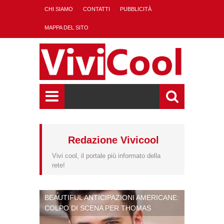
CHI SIAMO
CONTATTI
PUBBLICITÀ
MAPPA DEL SITO
Redazione Vivicool
Vivi cool, il portale più informato della
rete!
BEAUTIFUL ANTICIPAZIONI AMERICANE:
COLPO DI SCENA PER THOMAS