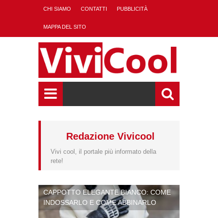
CHI SIAMO
CONTATTI
PUBBLICITÀ
MAPPA DEL SITO
Redazione Vivicool
Vivi cool, il portale più informato della
rete!
CAPPOTTO ELEGANTE BIANCO: COME
INDOSSARLO E COME ABBINARLO