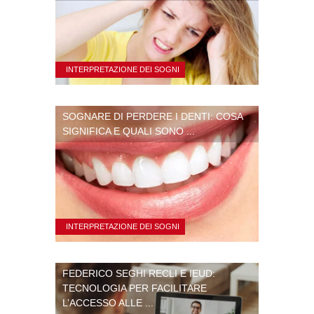
INTERPRETAZIONE DEI SOGNI
SOGNARE DI PERDERE I DENTI: COSA
SIGNIFICA E QUALI SONO ...
INTERPRETAZIONE DEI SOGNI
FEDERICO SEGHI RECLI E IEUD:
TECNOLOGIA PER FACILITARE
L’ACCESSO ALLE ...