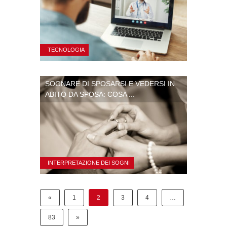
TECNOLOGIA
SOGNARE DI SPOSARSI E VEDERSI IN
ABITO DA SPOSA: COSA ...
INTERPRETAZIONE DEI SOGNI
«
1
2
3
4
…
83
»