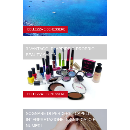
BELLEZZA E BENESSERE
3 VANTAGGI DI APRIRE IL PROPRIO
BEAUTY SALON
BELLEZZA E BENESSERE
SOGNARE DI PERDERE I CAPELLI:
INTERPRETAZIONE, SIGNIFICATO E
NUMERI