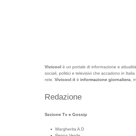
Vivicool
è un portale di informazione e attualit
sociali, politici e televisivi che accadono in Ita
rete.
Vivicool
.
it
è
informazione giornaliera
, 
Redazione
Sezione Tv e Gossip
Margherita A.D
Penna Verde