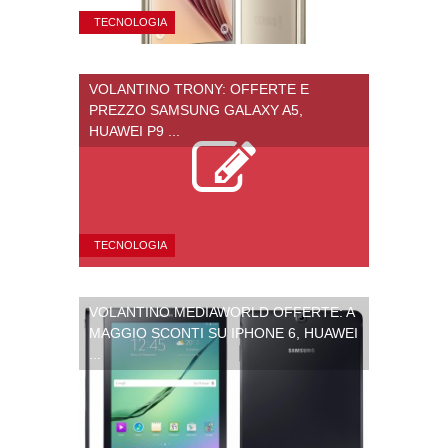
TECNOLOGIA
VOLANTINO TRONY: OFFERTE E
PREZZO SAMSUNG GALAXY A5,
HUAWEI P9 ...
TECNOLOGIA
VOLANTINO MEDIAWORLD OFFERTE: A
MAGGIO SCONTI SU IPHONE 6, HUAWEI
...