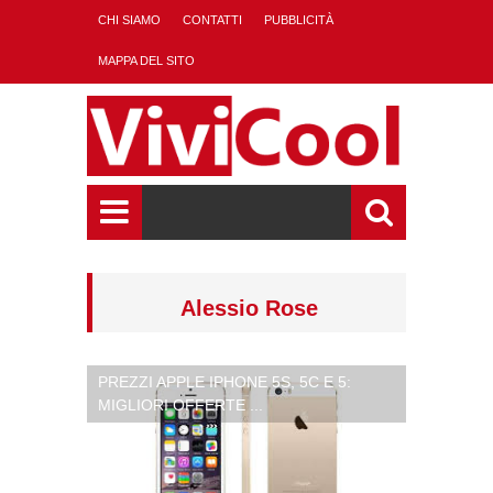
CHI SIAMO
CONTATTI
PUBBLICITÀ
MAPPA DEL SITO
Alessio Rose
PREZZI APPLE IPHONE 5S, 5C E 5:
MIGLIORI OFFERTE ...