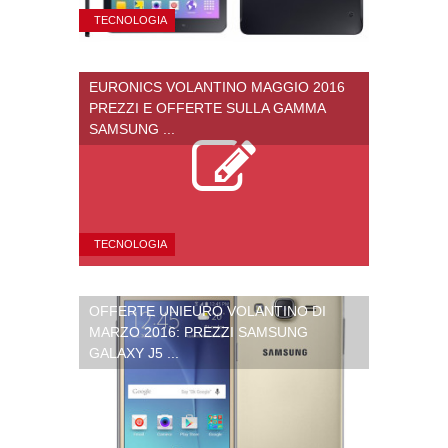
TECNOLOGIA
EURONICS VOLANTINO MAGGIO 2016
PREZZI E OFFERTE SULLA GAMMA
SAMSUNG ...
TECNOLOGIA
OFFERTE UNIEURO VOLANTINO DI
MARZO 2016: PREZZI SAMSUNG
GALAXY J5 ...