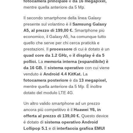
fotocamera principale
è
da 16 megapixel,
mentre quella anteriore da 5 Mp.
Il secondo smartphone della linea Galaxy
presente sul volantino è il
Samsung Galaxy
A5, al prezzo di 199,00 €.
Smartphone più
economico, il Galaxy A5, ha comunque tutto
quello che serve per chi cerca praticità e
prestazioni. Il
processore
di cui è dotato è un
quad core da 1.2 GHz,
e
il display è da 5
pollici.
La
memoria interna (espandibile) è
da 16 GB.
Il
sistema operativo
con cui viene
venduto è
Android 4.4 KitKat.
La
fotocamera posteriore
è da
13 megapixel,
mentre quella anteriore da 5 Mp. È inoltre
dotato del modulo LTE 4G.
Un altro valido smartphone ad un prezzo
ancora più competitivo è il
Huawei Y6, in
offerta al prezzo di 139,00 €.
Questo device
è dotato di
sistema operativo Android
Lollipop 5.1
e di
interfaccia grafica EMUI