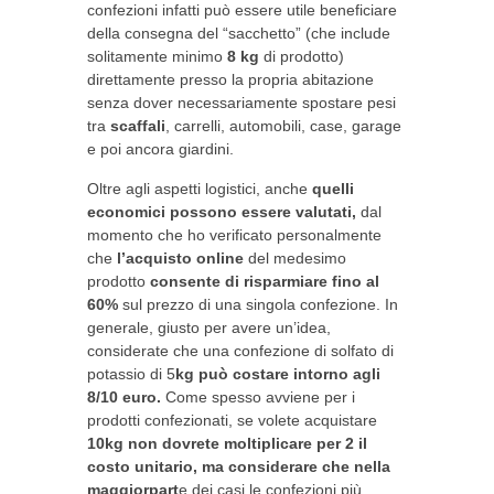
confezioni infatti può essere utile beneficiare
della consegna del “sacchetto” (che include
solitamente minimo
8 kg
di prodotto)
direttamente presso la propria abitazione
senza dover necessariamente spostare pesi
tra
scaffali
, carrelli, automobili, case, garage
e poi ancora giardini.
Oltre agli aspetti logistici, anche
quelli
economici possono essere valutati,
dal
momento che ho verificato personalmente
che
l’acquisto
online
del medesimo
prodotto
consente di risparmiare fino al
60%
sul prezzo di una singola confezione. In
generale, giusto per avere un’idea,
considerate che una confezione di solfato di
potassio di 5
kg può costare intorno agli
8/10 euro.
Come spesso avviene per i
prodotti confezionati, se volete acquistare
10kg non dovrete moltiplicare per 2 il
costo unitario, ma considerare che nella
maggiorpart
e dei casi le confezioni più