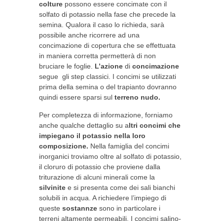
colture
possono essere concimate con il
solfato di potassio nella fase che precede la
semina. Qualora il caso lo richieda, sarà
possibile anche ricorrere ad una
concimazione di copertura che se effettuata
in maniera corretta permetterà di non
bruciare le foglie.
L’azione
di
concimazione
segue gli step classici. I concimi se utilizzati
prima della semina o del trapianto dovranno
quindi essere sparsi sul
terreno nudo.
Per completezza di informazione, forniamo
anche qualche dettaglio su a
ltri concimi che
impiegano il potassio nella loro
composizione.
Nella famiglia del concimi
inorganici troviamo oltre al solfato di potassio,
il cloruro di potassio che proviene dalla
triturazione di alcuni minerali come la
silvinite
e si presenta come dei sali bianchi
solubili in acqua. A richiedere l’impiego di
queste
sostannze
sono in particolare i
terreni altamente permeabili. I concimi salino-