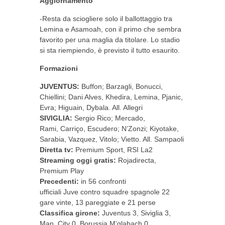
Aggiornamento
-Resta da sciogliere solo il ballottaggio tra
Lemina e Asamoah, con il primo che sembra
favorito per una maglia da titolare. Lo stadio
si sta riempiendo, è previsto il tutto esaurito.
Formazioni
JUVENTUS:
Buffon; Barzagli, Bonucci,
Chiellini; Dani Alves, Khedira, Lemina, Pjanic,
Evra; Higuain, Dybala. All. Allegri
SIVIGLIA:
Sergio Rico; Mercado,
Rami, Carriço, Escudero; N’Zonzi; Kiyotake,
Sarabia, Vazquez, Vitolo; Vietto. All. Sampaoli
Diretta tv:
Premium Sport, RSI La2
Streaming oggi gratis:
Rojadirecta,
Premium Play
Precedenti:
in 56 confronti
ufficiali Juve contro squadre spagnole 22
gare vinte, 13 pareggiate e 21 perse
Classifica girone:
Juventus 3, Siviglia 3,
Man. City 0, Borussia M’glabach 0