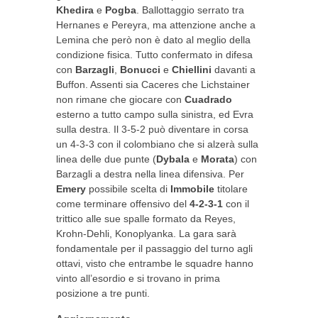
Khedira
e
Pogba
. Ballottaggio serrato tra
Hernanes e Pereyra, ma attenzione anche a
Lemina che però non è dato al meglio della
condizione fisica. Tutto confermato in difesa
con
Barzagli
,
Bonucci
e
Chiellini
davanti a
Buffon. Assenti sia Caceres che Lichstainer
non rimane che giocare con
Cuadrado
esterno a tutto campo sulla sinistra, ed Evra
sulla destra. Il 3-5-2 può diventare in corsa
un 4-3-3 con il colombiano che si alzerà sulla
linea delle due punte (
Dybala
e
Morata
) con
Barzagli a destra nella linea difensiva. Per
Emery
possibile scelta di
Immobile
titolare
come terminare offensivo del
4-2-3-1
con il
trittico alle sue spalle formato da Reyes,
Krohn-Dehli, Konoplyanka. La gara sarà
fondamentale per il passaggio del turno agli
ottavi, visto che entrambe le squadre hanno
vinto all’esordio e si trovano in prima
posizione a tre punti.