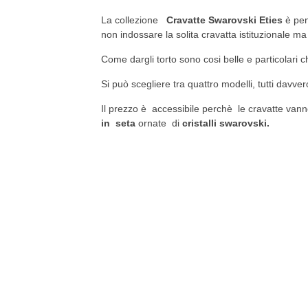
La collezione
Cravatte Swarovski Eties
è pen
non indossare la solita cravatta istituzionale 
Come dargli torto sono cosi belle e particolari c
Si può scegliere tra quattro modelli, tutti davver
Il prezzo è accessibile perchè le cravatte va
in seta
ornate di
cristalli swarovski.