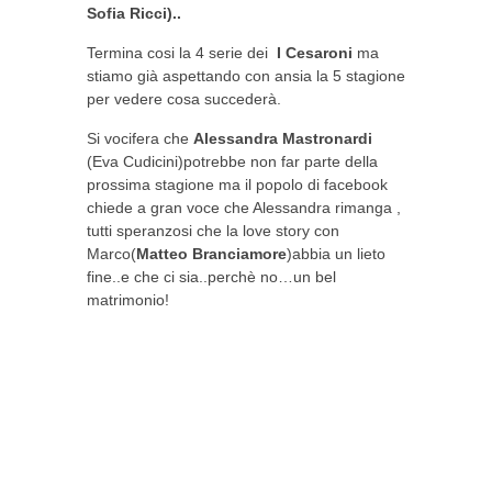
Sofia Ricci)..
Termina cosi la 4 serie dei
I
Cesaroni
ma
stiamo già aspettando con ansia la 5 stagione
per vedere cosa succederà.
Si vocifera che
Alessandra
Mastronardi
(Eva Cudicini)potrebbe non far parte della
prossima stagione ma il popolo di facebook
chiede a gran voce che Alessandra rimanga ,
tutti speranzosi che la love story con
Marco(
Matteo
Branciamore
)abbia un lieto
fine..e che ci sia..perchè no…un bel
matrimonio!