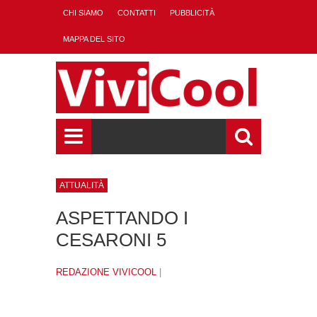
CHI SIAMO
CONTATTI
PUBBLICITÀ
MAPPA DEL SITO
ATTUALITÀ
ASPETTANDO I
CESARONI 5
REDAZIONE VIVICOOL
|