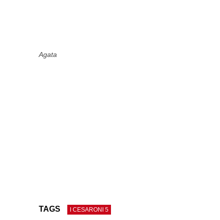
Agata
TAGS
I CESARONI 5