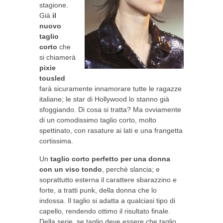
stagione.
Già
il
nuovo
taglio
corto
che
si chiamerà
pixie
tousled
farà sicuramente innamorare tutte le ragazze
italiane; le star di Hollywood lo stanno già
sfoggiando. Di cosa si tratta? Ma ovviamente
di un comodissimo taglio corto, molto
spettinato, con rasature ai lati e una frangetta
cortissima.
Un
taglio corto perfetto per una donna
con un viso tondo
, perchè slancia; e
soprattutto esterna il carattere sbarazzino e
forte, a tratti punk, della donna che lo
indossa. Il taglio si adatta a qualciasi tipo di
capello, rendendo ottimo il risultato finale.
Della serie, se taglio deve essere che taglio