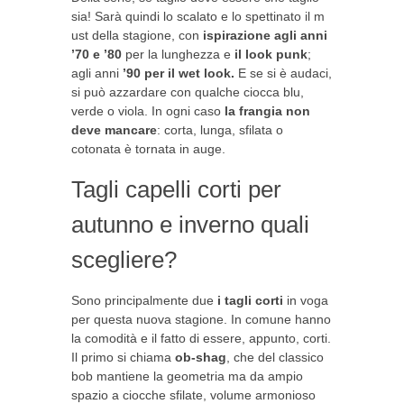
sia! Sarà quindi lo scalato e lo spettinato il m
ust della stagione, con
ispirazione agli anni
’70 e ’80
per la lunghezza e
il look punk
;
agli anni
’90 per il wet look.
E se si è audaci,
si può azzardare con qualche ciocca blu,
verde o viola. In ogni caso
la frangia non
deve mancare
: corta, lunga, sfilata o
cotonata è tornata in auge.
Tagli capelli corti per
autunno e inverno quali
scegliere?
Sono principalmente due
i tagli corti
in voga
per questa nuova stagione. In comune hanno
la comodità e il fatto di essere, appunto, corti.
Il primo si chiama
ob-shag
, che del classico
bob mantiene la geometria ma da ampio
spazio a ciocche sfilate, volume armonioso