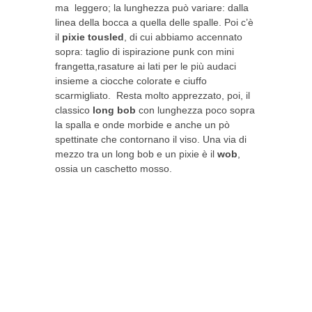
ma leggero; la lunghezza può variare: dalla
linea della bocca a quella delle spalle. Poi c’è
il
pixie tousled
, di cui abbiamo accennato
sopra: taglio di ispirazione punk con mini
frangetta,rasature ai lati per le più audaci
insieme a ciocche colorate e ciuffo
scarmigliato. Resta molto apprezzato, poi, il
classico
long bob
con lunghezza poco sopra
la spalla e onde morbide e anche un pò
spettinate che contornano il viso. Una via di
mezzo tra un long bob e un pixie è il
wob
,
ossia un caschetto mosso.