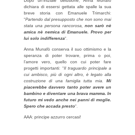
Dopo un’iniziale delusione, Anna Munafò
dichiara di essersi gettata alle spalle la sua
breve storia con Emanuele Trimarchi:
“
Partendo dal presupposto che non sono mai
stata una persona rancorosa,
non sarò nè
amica nè nemica di Emanuele. Provo per
lui solo indifferenza
“.
Anna Munafò conserva il suo ottimismo e la
speranza di poter trovare, prima o poi,
l’amore vero, quello con cui poter fare
progetti importanti: “
Il traguardo principale a
cui ambisco, più di ogni altro, è legato alla
costruzione di una famiglia tutta mia.
Mi
piacerebbe davvero tanto poter avere un
bambino e diventare una brava mamma. In
futuro mi vedo anche nei panni di moglie.
Spero che accada presto
“.
AAA: principe azzurro cercasi!