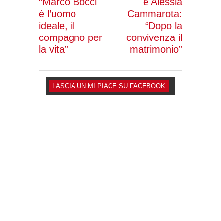
“Marco Bocci
e Alessia
è l’uomo
Cammarota:
ideale, il
“Dopo la
compagno per
convivenza il
la vita”
matrimonio”
LASCIA UN MI PIACE SU FACEBOOK