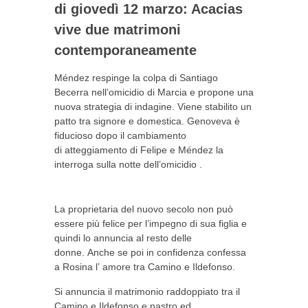
di giovedì 12 marzo: Acacias
vive due matrimoni
contemporaneamente
Méndez respinge la colpa di Santiago
Becerra
nell’omicidio
di Marcia e propone una
nuova strategia di indagine. Viene stabilito un
patto tra signore e domestica. Genoveva è
fiducioso dopo il cambiamento
di
atteggiamento
di Felipe e Méndez la
interroga
sulla
notte
dell’omicidio
.
La proprietaria del nuovo secolo non può
essere più felice per l’impegno di sua figlia e
quindi lo
annuncia
al resto delle
donne. Anche se poi in confidenza confessa
a Rosina l’
amore
tra Camino e Ildefonso.
Si
annuncia
il
matrimonio
raddoppiato tra il
Camino e Ildefonso e nastro ed