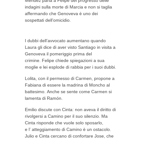
Méndez parla a Felipe del progresso delle
indagini
sulla
morte di Marcia e non si taglia
affermando che Genoveva è uno dei
sospettati
dell’omicidio
.
I dubbi
dell’avvocato
aumentano quando
Laura gli dice di aver visto Santiago in visita a
Genoveva il pomeriggio prima del
crimine. Felipe chiede spiegazioni a sua
moglie e lei esplode di rabbia per i suoi dubbi.
Lolita, con il permesso di Carmen, propone a
Fabiana di essere la madrina di Moncho al
battesimo. Anche se sente come Carmen si
lamenta di Ramón.
Emilio discute con Cinta: non aveva il diritto di
rivolgersi a Camino per il suo silenzio. Ma
Cinta risponde che vuole solo sposarlo,
e l’
atteggiamento
di Camino è un ostacolo.
Julio e Cinta cercano di confortare Jose, che