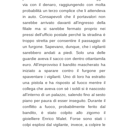
via con il denaro, raggiungendo con molta
probabilità un terzo complice che li attendeva
in auto. Consapevoli che il portavalori non
sarebbe arrivato davanti all’ingresso della
filiale ma si sarebbe fermato proprio nei
pressi dell’ufficio postale perché la stradina è
troppo stretta per consentire il passaggio di
un furgone. Sapevano, dunque, che i vigilanti
sarebbero andati a piedi. Solo una delle
guardie aveva il sacco con dentro ottantamila
euro. All’improvviso il bandito mascherato ha
iniziato a sparare contro il furgone per
spaventare i vigilanti. Uno di loro ha estratto
una pistola e ha risposto al fuoco mentre il
collega che aveva con sé i soldi si è nascosto
all’interno di un palazzo, salendo fino al sesto
piano per paura di esser inseguito. Durante il
conflitto a fuoco, probabilmente ferito dal
bandito, è stato colpito allo zigomo il
gioielliere Enrico Malet. Forse sono stati i
colpi esplosi dal vigilante, invece, a colpire le