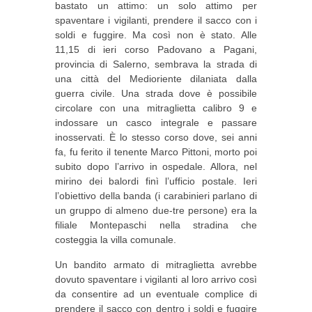
bastato un attimo: un solo attimo per
spaventare i vigilanti, prendere il sacco con i
soldi e fuggire. Ma così non è stato. Alle
11,15 di ieri corso Padovano a Pagani,
provincia di Salerno, sembrava la strada di
una città del Medioriente dilaniata dalla
guerra civile. Una strada dove è possibile
circolare con una mitraglietta calibro 9 e
indossare un casco integrale e passare
inosservati. È lo stesso corso dove, sei anni
fa, fu ferito il tenente Marco Pittoni, morto poi
subito dopo l’arrivo in ospedale. Allora, nel
mirino dei balordi finì l’ufficio postale. Ieri
l’obiettivo della banda (i carabinieri parlano di
un gruppo di almeno due-tre persone) era la
filiale Montepaschi nella stradina che
costeggia la villa comunale.
Un bandito armato di mitraglietta avrebbe
dovuto spaventare i vigilanti al loro arrivo così
da consentire ad un eventuale complice di
prendere il sacco con dentro i soldi e fuggire