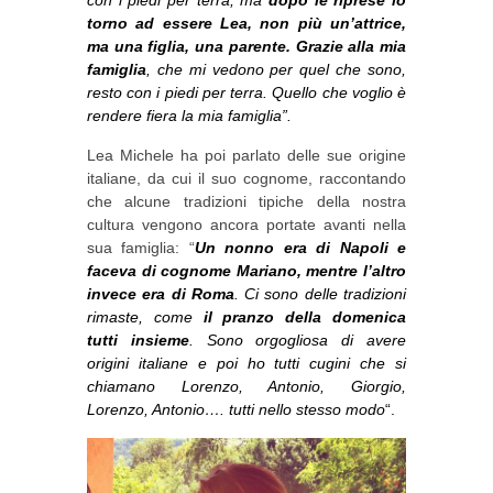
con i piedi per terra, ma
dopo le riprese io
torno ad essere Lea, non più un’attrice,
ma una figlia, una parente. Grazie alla mia
famiglia
, che mi vedono per quel che sono,
resto con i piedi per terra. Quello che voglio è
rendere fiera la mia famiglia”.
Lea Michele ha poi parlato delle sue origine
italiane, da cui il suo cognome, raccontando
che alcune tradizioni tipiche della nostra
cultura vengono ancora portate avanti nella
sua famiglia: “
Un nonno era di Napoli e
faceva di cognome Mariano, mentre l’altro
invece era di Roma
. Ci sono delle tradizioni
rimaste, come
il pranzo della domenica
tutti insieme
. Sono orgogliosa di avere
origini italiane e poi ho tutti cugini che si
chiamano Lorenzo, Antonio, Giorgio,
Lorenzo, Antonio…. tutti nello stesso modo
“.