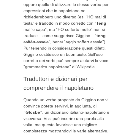
oppure quello di utilizzare lo stesso verbo per
espressioni che in napoletano ne
richiederebbero uno diverso (es. “HO mal di
testa” è tradotto in modo corretto con “
Teng
mal ‘e capa”, ma “HO sofferto molto” non si
traduce – come suggerisce Giggino – “
teng
soffèrt assaie
”, bensì “aggio soffert assaie”) .
Pur tenendo in considerazione questi difetti,
Giggino costituisce un buon aiuto. Sull’uso
corretto dei verbi può sempre aiutarvi la voce
“grammatica napoletana” di Wikipedia.
Traduttori e dizionari per
comprendere il napoletano
Quando un verbo proposto da Giggino non vi
convince potete servirvi, in aggiunta, di
“Glosbe”
, un dizionario italiano-napoletano e
viceversa. Vi si può inserire una parola alla
volta, ma questo favorisce una migliore
completezza mostrandovi le varie alternative.