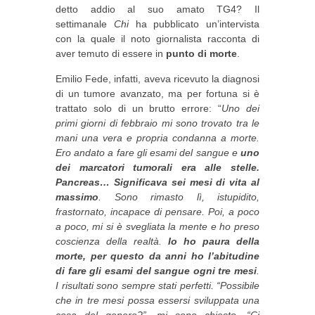
detto addio al suo amato TG4? Il
settimanale
Chi
ha pubblicato un’intervista
con la quale il noto giornalista racconta di
aver temuto di essere in
punto di morte
.
Emilio Fede, infatti, aveva ricevuto la diagnosi
di un tumore avanzato, ma per fortuna si è
trattato solo di un brutto errore: “
Uno dei
primi giorni di febbraio mi sono trovato tra le
mani una vera e propria condanna a morte.
Ero andato a fare gli esami del sangue e
uno
dei marcatori tumorali era alle stelle.
Pancreas… Significava sei mesi di vita al
massimo
. Sono rimasto lì, istupidito,
frastornato, incapace di pensare. Poi, a poco
a poco, mi si è svegliata la mente e ho preso
coscienza della realtà.
Io ho paura della
morte, per questo da anni ho l’abitudine
di fare gli esami del sangue ogni tre mesi
.
I risultati sono sempre stati perfetti. “Possibile
che in tre mesi possa essersi sviluppata una
cosa del genere?”, mi sono chiesto. “Ci