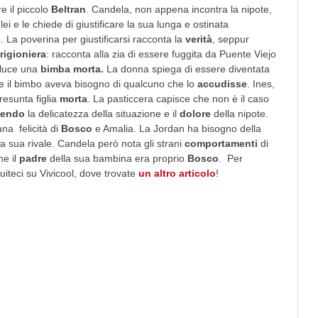
e il piccolo
Beltran
. Candela, non appena incontra la nipote,
ei e le chiede di giustificare la sua lunga e ostinata
e
. La poverina per giustificarsi racconta la
verità
, seppur
rigioniera
: racconta alla zia di essere fuggita da Puente Viejo
 luce una
bimba morta.
La donna spiega di essere diventata
 il bimbo aveva bisogno di qualcuno che lo
accudisse
. Ines,
resunta figlia
morta
. La pasticcera capisce che non è il caso
dendo
la delicatezza della situazione e il
dolore
della nipote.
ana felicità di
Bosco
e Amalia. La Jordan ha bisogno della
la sua rivale. Candela però nota gli strani
comportamenti
di
he il
padre
della sua bambina era proprio
Bosco
. Per
iteci su Vivicool, dove trovate
un altro articolo
!