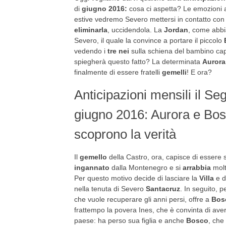
di
giugno 2016:
cosa ci aspetta? Le emozioni 
estive vedremo Severo mettersi in contatto con
eliminarla
, uccidendola. La
Jordan
, come abbia
Severo, il quale la convince a portare il piccolo
vedendo i
tre nei
sulla schiena del bambino capi
spiegherà questo fatto? La determinata
Aurora
finalmente di essere fratelli
gemelli
! E ora?
Anticipazioni mensili il Seg
giugno 2016: Aurora e Bo
scoprono la verità
Il
gemello
della Castro, ora, capisce di essere 
ingannato
dalla Montenegro e si
arrabbia
molt
Per questo motivo decide di lasciare la
Villa
e di
nella tenuta di Severo
Santacruz
. In seguito, p
che vuole recuperare gli anni persi, offre a
Bos
frattempo la povera Ines, che è convinta di ave
paese: ha perso sua figlia e anche
Bosco
, che