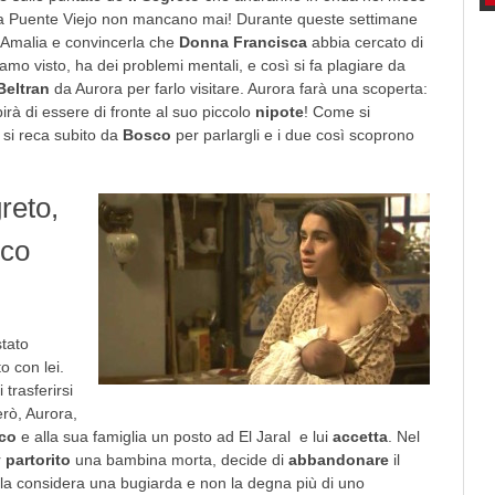
a Puente Viejo non mancano mai! Durante queste settimane
 Amalia e convincerla che
Donna Francisca
abbia cercato di
mo visto, ha dei problemi mentali, e così si fa plagiare da
Beltran
da Aurora per farlo visitare. Aurora farà una scoperta:
rà di essere di fronte al suo piccolo
nipote
! Come si
si reca subito da
Bosco
per parlargli e i due così scoprono
reto,
sco
stato
o con lei.
 trasferirsi
erò, Aurora,
co
e alla sua famiglia un posto ad El Jaral e lui
accetta
. Nel
r
partorito
una bambina morta, decide di
abbandonare
il
 la considera una bugiarda e non la degna più di uno