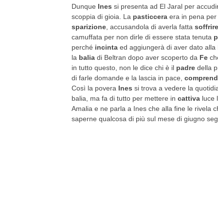
Dunque
Ines
si presenta ad El Jaral per accudir
scoppia di gioia. La
pasticcera
era in pena per l
sparizione
, accusandola di averla fatta
soffrir
camuffata per non dirle di essere stata tenuta
p
perché
incinta
ed aggiungerà di aver dato alla
la
balia
di Beltran dopo aver scoperto da
Fe
che
in tutto questo, non le dice chi è il
padre
della p
di farle domande e la lascia in pace,
compren
Così la povera
Ines
si trova a vedere la quotidi
balia, ma fa di tutto per mettere in
cattiva
luce 
Amalia e ne parla a Ines che alla fine le rivela c
saperne qualcosa di più sul mese di giugno segu