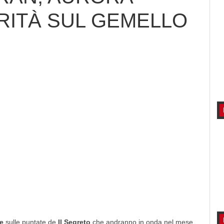
RITÀ SUL GEMELLO
e
sulle puntate de
Il Segreto
che andranno in onda nel mese