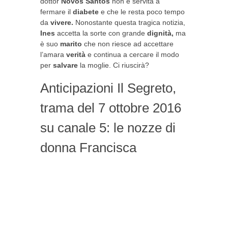
dottor
Novos Santos
non è servita a
fermare il
diabete
e che le resta poco tempo
da
vivere.
Nonostante questa tragica notizia,
Ines
accetta la sorte con grande
dignità,
ma
è suo
marito
che non riesce ad accettare
l’amara
verità
e continua a cercare il modo
per
salvare
la moglie. Ci riuscirà?
Anticipazioni Il Segreto,
trama del 7 ottobre 2016
su canale 5: le nozze di
donna Francisca