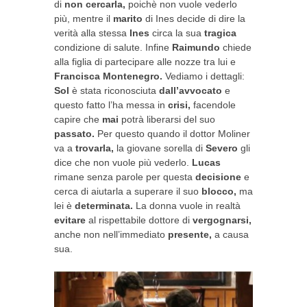
di
non cercarla,
poichè non vuole vederlo
più, mentre il
marito
di Ines decide di dire la
verità alla stessa
Ines
circa la sua
tragica
condizione di salute. Infine
Raimundo
chiede
alla figlia di partecipare alle nozze tra lui e
Francisca Montenegro.
Vediamo i dettagli:
Sol
è stata riconosciuta
dall’avvocato
e
questo fatto l’ha messa in
crisi,
facendole
capire che
mai
potrà liberarsi del suo
passato.
Per questo quando il dottor Moliner
va a
trovarla,
la giovane sorella di
Severo
gli
dice che non vuole più vederlo.
Lucas
rimane senza parole per questa
decisione
e
cerca di aiutarla a superare il suo
blocco,
ma
lei è
determinata.
La donna vuole in realtà
evitare
al rispettabile dottore di
vergognarsi,
anche non nell’immediato
presente,
a causa
sua.