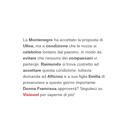
La
Montenegro
ha accettato la proposta di
Ulloa,
ma a
condizione
che le nozze si
celebrino
lontano dal paesino, in modo da
evitare
che nessuno dei
compaesani
vi
partecipi.
Raimundo
si trova costretto ad
accettare
questa condizione, tuttavia
domanda ad
Alfonso
e a sua figlia
Emilia
di
presenziare a questo giorno importante.
Donna
Francisca
approverà? Seguiteci su
Vivicool
per saperne di più!