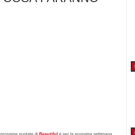
e prossime puntate di
Beautiful
è per la prossima settimana.