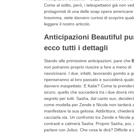
Come al solito, però, i telespettatori già non ve
protagonisti di una delle soap opera americane pi
Insomma, siete davvero curiosi di scoprire qualc
leggere il nostro articolo.
Anticipazioni Beautiful p
ecco tutti i dettagli
Stando alle primissime anticipazioni, pare che
B
non potranno proprio riuscire a fare a meno di
riavvicinarsi. I due, infatti, lavorando gomito a 
ripenseranno al loro passato e succederà qualc
davvero inaspettato. E Katie? Come la prender
sicuro, quello che succederà tra i due dovrà ri
segreto per tutti. Sasha, dal canto suo, decider
come modella per Zende e Nicole non tarderà 
manifestare la sua gelosia. Addirittura, chiederà
cacciarla via. Un confronto tra Zende e Nicole p
contrasti e calmerà Sasha. Proprio Sasha, poi,
parlare con Julius. Che cosa le dirà? Difficile a 