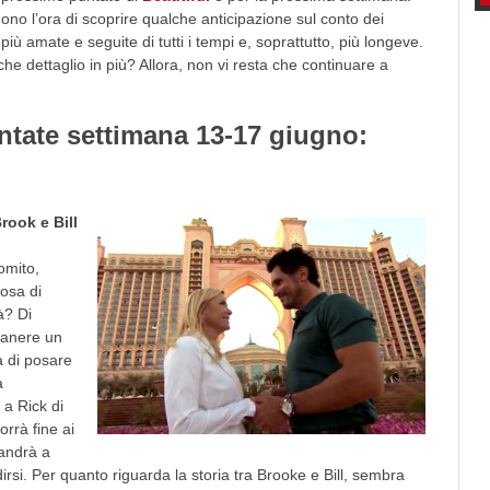
dono l’ora di scoprire qualche anticipazione sul conto dei
ù amate e seguite di tutti i tempi e, soprattutto, più longeve.
he dettaglio in più? Allora, non vi resta che continuare a
untate settimana 13-17 giugno:
rook e Bill
gomito,
osa di
à? Di
manere un
à di posare
a
 a Rick di
orrà fine ai
 andrà a
dirsi. Per quanto riguarda la storia tra Brooke e Bill, sembra